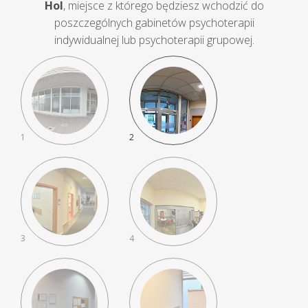
Hol
, miejsce z którego będziesz wchodzić do
do
poszczególnych gabinetów psychoterapii
przeczytania
indywidualnej lub psychoterapii grupowej.
1
2
3
4