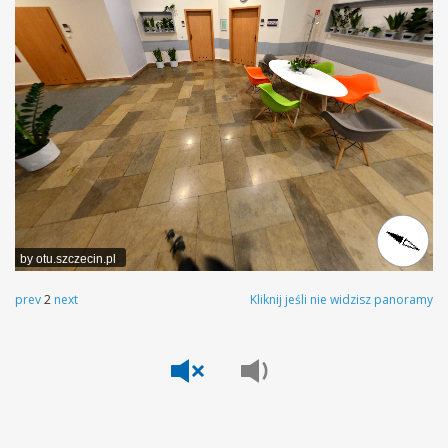
by otu.szczecin.pl
prev
2
next
Kliknij jeśli nie widzisz panoramy
Pokaż
Odczytaj
tekst
tekst