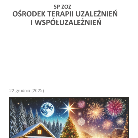
Oddział
leczone w
NASZA
Terapii
OTU
KADRA
Uzależnień
Uzależnienie
od Alkoholu
ZASADY
od alkoholu
PRZYJMOWANIA
Poradnia
DO OŚRODKA
Uzależnienie
Terapii
od hazardu
Uzależnień
GALERIA
Współuzależnienia
TERAPIA
INDYWIDUALNA
Dorosłe
Dzieci
TERAPIA
Alkoholików
GRUPOWA
22 grudnia
(2025)