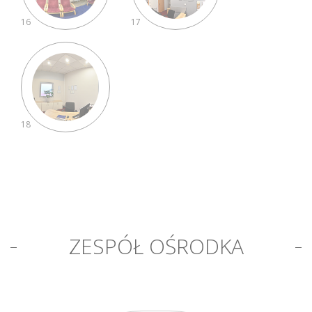
16
17
18
ZESPÓŁ OŚRODKA