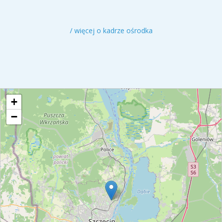
kierownik Poradni - psycholog, socjolog, specjalista w
dziedzinie psychoterapii uzależnień, do ...
/ więcej o kadrze ośrodka
+
−