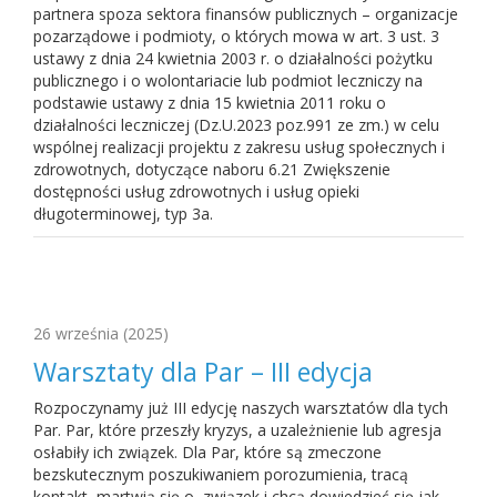
partnera spoza sektora finansów publicznych – organizacje
pozarządowe i podmioty, o których mowa w art. 3 ust. 3
ustawy z dnia 24 kwietnia 2003 r. o działalności pożytku
publicznego i o wolontariacie lub podmiot leczniczy na
podstawie ustawy z dnia 15 kwietnia 2011 roku o
działalności leczniczej (Dz.U.2023 poz.991 ze zm.) w celu
wspólnej realizacji projektu z zakresu usług społecznych i
zdrowotnych, dotyczące naboru 6.21 Zwiększenie
dostępności usług zdrowotnych i usług opieki
długoterminowej, typ 3a.
26 września
(2025)
Warsztaty dla Par – III edycja
Rozpoczynamy już III edycję naszych warsztatów dla tych
Par. Par, które przeszły kryzys, a uzależnienie lub agresja
osłabiły ich związek. Dla Par, które są zmeczone
bezskutecznym poszukiwaniem porozumienia, tracą
kontakt, martwią się o związek i chcą dowiedzieć się jak