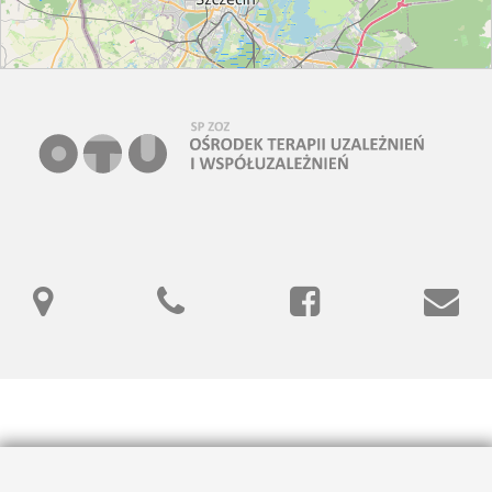
Leaflet
| ©
OpenStreetMap
contributors