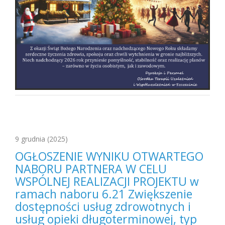
9 grudnia
(2025)
OGŁOSZENIE WYNIKU OTWARTEGO
NABORU PARTNERA W CELU
WSPÓLNEJ REALIZACJI PROJEKTU w
ramach naboru 6.21 Zwiększenie
dostępności usług zdrowotnych i
usług opieki długoterminowej, typ