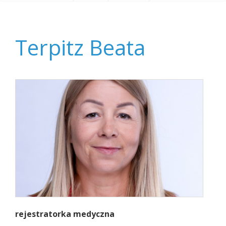
INDYWIDUALNA
Dorosłe
Pracownicy Rejestracji
Terpitz Beata
Dzieci
TERAPIA
Alkoholików
GRUPOWA
Terpitz Beata
rejestratorka medyczna