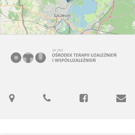
Leaflet
| ©
OpenStreetMap
contributors