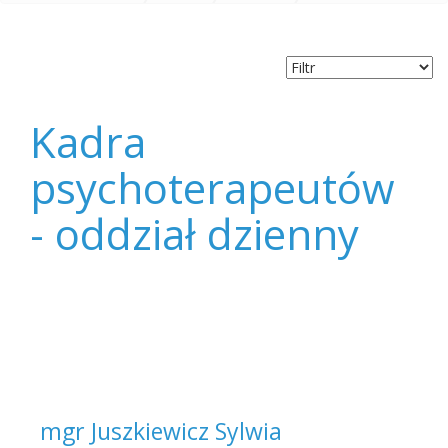
INDYWIDUALNA
Dorosłe
Kadra psychoterapeutów - oddział dzienny
Dzieci
TERAPIA
Alkoholików
GRUPOWA
Kadra
psychoterapeutów
- oddział dzienny
mgr Juszkiewicz Sylwia