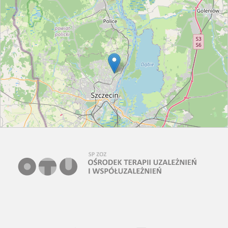
Leaflet
| ©
OpenStreetMap
contributors