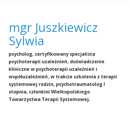
INDYWIDUALNA
Dorosłe
Kadra psychoterapeutów - oddział dzienny
Dzieci
TERAPIA
Alkoholików
GRUPOWA
mgr Juszkiewicz Sylwia
mgr Juszkiewicz
Sylwia
psycholog
, certyfikowany specjalista
psychoterapii uzależnień, doświadczenie
kliniczne w psychoterapii uzależnień i
współuzależnień, w trakcie szkolenia z terapii
systemowej rodzin, psychotraumatolog I
stopnia, członkini Wielkopolskiego
Towarzystwa Terapii Systemowej.