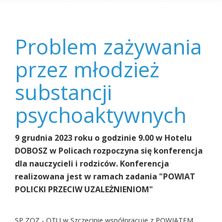
INDYWIDUALNA
Dorosłe
Problem zażywania przez młodzież substancji psychoaktywnych
Dzieci
TERAPIA
Alkoholików
GRUPOWA
Problem zażywania
przez młodzież
substancji
psychoaktywnych
9 grudnia 2023 roku o godzinie 9.00 w Hotelu
DOBOSZ w Policach rozpoczyna się konferencja
dla nauczycieli i rodziców. Konferencja
realizowana jest w ramach zadania "POWIAT
POLICKI PRZECIW UZALEŻNIENIOM"
SP ZOZ - OTU w Szczecinie współpracuje z POWIATEM