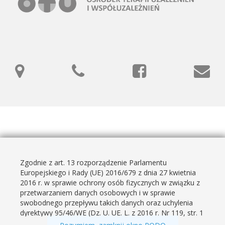
Leaflet
| ©
OpenStreetMap
contributors
Zgodnie z art. 13 rozporządzenie Parlamentu
Przewiń
2017 Wszelkie Prawa Zastrzeżone /
RODO
/
Europejskiego i Rady (UE) 2016/679 z dnia 27 kwietnia
na
Deklaracja dostępności
2016 r. w sprawie ochrony osób fizycznych w związku z
górę
przetwarzaniem danych osobowych i w sprawie
strony
swobodnego przepływu takich danych oraz uchylenia
dyrektywy 95/46/WE (Dz. U. UE. L. z 2016 r. Nr 119, str. 1
z późn. zm.), zwanego dalej RODO, informujemy, że: